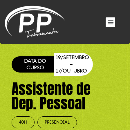
EM BREVE NOVOS MATERIAIS
ÁREA DO ALUNO
19/SETEMBRO
DATA DO
–
CURSO
17/OUTUBRO
Assistente de
Dep. Pessoal
40H
PRESENCIAL