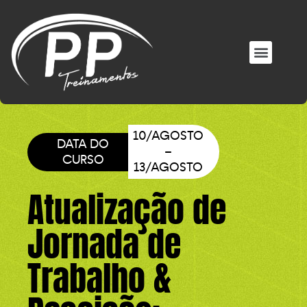
EM BREVE NOVOS MATERIAIS
ÁREA DO ALUNO
10/AGOSTO
DATA DO
–
CURSO
13/AGOSTO
Atualização de
Jornada de
Trabalho &