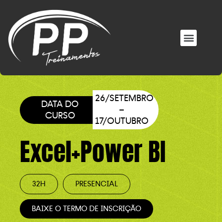
EM BREVE NOVOS MATERIAIS
ÁREA DO ALUNO
26/SETEMBRO
DATA DO
–
CURSO
17/OUTUBRO
Excel+Power BI
32H
PRESENCIAL
BAIXE O TERMO DE INSCRIÇÃO