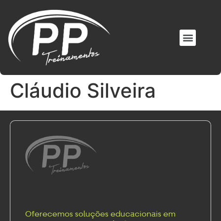
EM BREVE NOVOS MATERIAIS
ÁREA DO ALUNO
Cláudio Silveira
Oferecemos soluções educacionais em