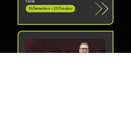
Fiscal
19/Setembro – 17/Outubro
Presencial
Duração: 14h
Atualização de Jornada
de Trabalho & Rescisão:
Descomplicando a
legislação